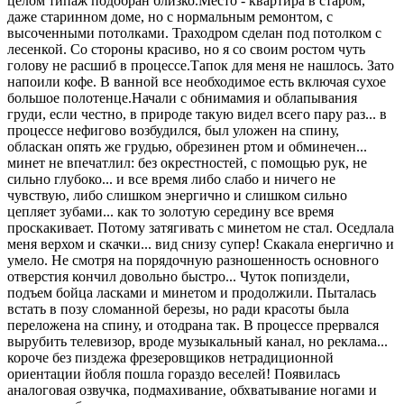
целом типаж подобран близко.Место - квартира в старом,
даже старинном доме, но с нормальным ремонтом, с
высоченными потолками. Траходром сделан под потолком с
лесенкой. Со стороны красиво, но я со своим ростом чуть
голову не расшиб в процессе.Тапок для меня не нашлось. Зато
напоили кофе. В ванной все необходимое есть включая сухое
большое полотенце.Начали с обнимамия и облапывания
груди, если честно, в природе такую видел всего пару раз... в
процессе нефигово возбудился, был уложен на спину,
обласкан опять же грудью, обрезинен ртом и обминечен...
минет не впечатлил: без окрестностей, с помощью рук, не
сильно глубоко... и все время либо слабо и ничего не
чувствую, либо слишком энергично и слишком сильно
цепляет зубами... как то золотую середину все время
проскакивает. Потому затягивать с минетом не стал. Оседлала
меня верхом и скачки... вид снизу супер! Скакала енергично и
умело. Не смотря на порядочную разношенность основного
отверстия кончил довольно быстро... Чуток попиздели,
подъем бойца ласками и минетом и продолжили. Пыталась
встать в позу сломанной березы, но ради красоты была
переложена на спину, и отодрана так. В процессе прервался
вырубить телевизор, вроде музыкальный канал, но реклама...
короче без пиздежа фрезеровщиков нетрадиционной
ориентации йобля пошла гораздо веселей! Появилась
аналоговая озвучка, подмахивание, обхватывание ногами и