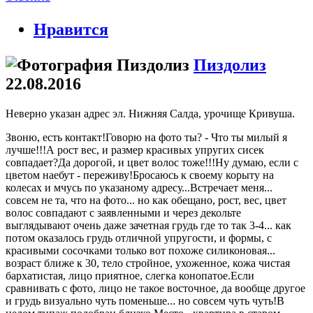
Нравится
Пиздолиз
22.08.2016
Неверно указан адрес эл. Нижняя Салда, урочище Кривуша.
Звоню, есть контакт!Говорю на фото ты? - Что ты милый я
лучше!!!А рост вес, и размер красивых упругих сисек
совпадает?Да дорогой, и цвет волос тоже!!!Ну думаю, если с
цветом наебут - переживу!Бросаюсь к своему корыту на
колесах и мчусь по указаному адресу...Встречает меня...
совсем не та, что на фото... но как обещано, рост, вес, цвет
волос совпадают с заявленными и через декольте
выглядывают очень даже зачетная грудь где то так 3-4... как
потом оказалось грудь отличной упругости, и формы, с
красивыми сосочками только вот похоже силиконовая...
возраст ближе к 30, тело стройное, ухоженное, кожа чистая
бархатистая, лицо приятное, слегка конопатое.Если
сравнивать с фото, лицо не такое восточное, да вообще другое
и грудь визуально чуть поменьше... но совсем чуть чуть!В