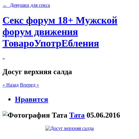
← Девушки для секса
Секс форум 18+ Мужской
форум движения
ТовароУпотрЕбления
»
Досуг верхняя салда
« Назад
Вперед »
Нравится
Тата
05.06.2016