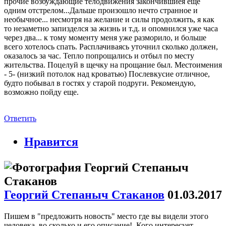
прочие возбуждающие телодвижения закончившиея еще
одним отстрелом...Дальше произошло нечто странное и
необычное... несмотря на желание и силы продолжить, я как
то незаметно запизделся за жизнь и т.д. и опомнился уже часа
через два... к тому моменту меня уже разморило, и больше
всего хотелось спать. Расплачиваясь уточнил сколько должен,
оказалось за час. Тепло попрощались и отбыл по месту
жительства. Поцелуй в щечку на прощание был. Местоимения
- 5- (низкий потолок над кроватью) Послевкусие отличное,
будто побывал в гостях у старой подруги. Рекомендую,
возможно пойду еще.
Ответить
Нравится
Георгий Степаныч Стаканов
01.03.2017
Пишем в "предложить новость" место где вы видели этого
человека, во сколько и его описание!. Кого интересует